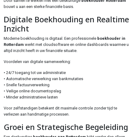
Door samen te werken met een deskundige
boekhouder Rotterdam
bouwt u aan een sterke financiële basis.
Digitale Boekhouding en Realtime
Inzicht
Moderne boekhouding is digitaal. Een professionele
boekhouder in
Rotterdam
werkt met cloudsoftware en online dashboards waarmee u
altijd inzicht heeft in uw financiële situatie.
Voordelen van digitale samenwerking:
• 24/7 toegang tot uw administratie
• Automatische verwerking van bankmutaties
• Snelle factuurverwerking
• Veilige online documentopslag
• Minder administratieve lasten
Voor zelfstandigen betekent dit maximale controle zonder tijd te
verliezen aan handmatige processen.
Groei en Strategische Begeleiding
Een deskundige
boekhouder zzp Rotterdam
kijkt verder dan alleen