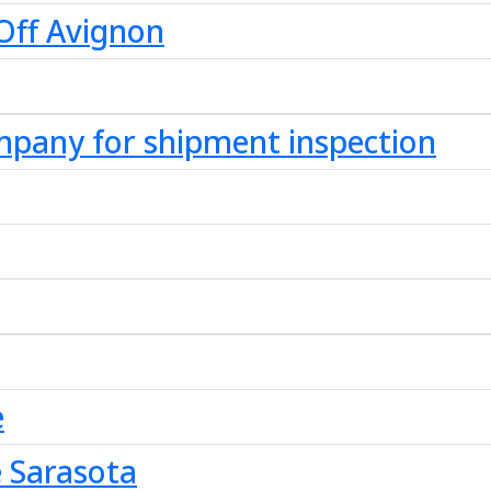
Off Avignon
mpany for shipment inspection
e
e Sarasota