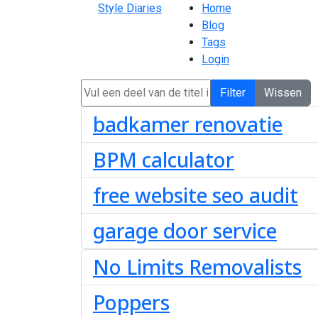
Style Diaries
Home
Blog
Tags
Login
Vul een deel van de titel in
Filter
Wissen
badkamer renovatie
BPM calculator
free website seo audit
garage door service
No Limits Removalists
Poppers