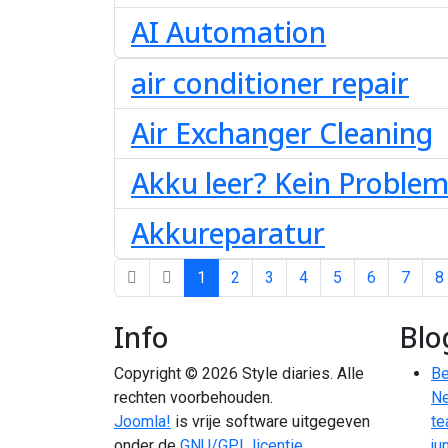
AI Automation
air conditioner repair
Air Exchanger Cleaning
Akku leer? Kein Problem.
Akkureparatur
1
2
3
4
5
6
7
8
Info
Blo
Copyright © 2026 Style diaries. Alle
Be
rechten voorbehouden.
Ne
Joomla!
is vrije software uitgegeven
te
onder de
GNU/GPL licentie.
ju