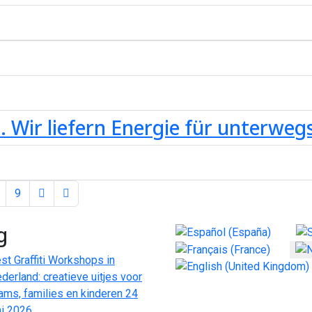
 Wir liefern Energie für unterwegs
9
g
Selecteer de taal
st Graffiti Workshops in
derland: creatieve uitjes voor
ams, families en kinderen
24
ni 2026