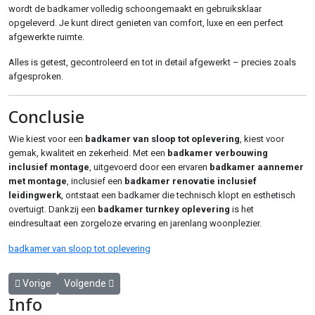
wordt de badkamer volledig schoongemaakt en gebruiksklaar
opgeleverd. Je kunt direct genieten van comfort, luxe en een perfect
afgewerkte ruimte.
Alles is getest, gecontroleerd en tot in detail afgewerkt – precies zoals
afgesproken.
Conclusie
Wie kiest voor een
badkamer van sloop tot oplevering
, kiest voor
gemak, kwaliteit en zekerheid. Met een
badkamer verbouwing
inclusief montage
, uitgevoerd door een ervaren
badkamer aannemer
met montage
, inclusief een
badkamer renovatie inclusief
leidingwerk
, ontstaat een badkamer die technisch klopt en esthetisch
overtuigt. Dankzij een
badkamer turnkey oplevering
is het
eindresultaat een zorgeloze ervaring en jarenlang woonplezier.
badkamer van sloop tot oplevering
Vorig artikel: Badkamer renovatie zonder zorgen: compleet ontzorgd
Volgende artikel: Waarom Steeds Meer Klanten Kiezen v
Vorige
Volgende
Info