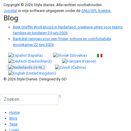
Copyright © 2026 Style diaries. Alle rechten voorbehouden.
Joomla!
is vrije software uitgegeven onder de
GNU/GPL licentie.
Blog
Best Graffiti Workshops in Nederland: creatieve uitjes voor teams,
families en kinderen
24 juni 2026
Bankstel reinigen voor een frisse, schone en comfortabele
woonkamer
22 juni 2026
Selecteer de taal
© 2026 Style Diaries. Designed By GD
Zoeken
Home
Blog
Tags
Login