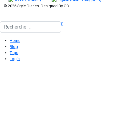
© 2026 Style Diaries. Designed By GD
Rechercher
Home
Blog
Tags
Login