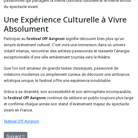
passionnés qui partagent la même curiosité culturelle et le même amour
du spectacle vivant.
Une Expérience Culturelle à Vivre
Absolument
Participer au
festival Off Avignon
signifie découvrir bien plus qu’un
simple événement culturel. C’est vivre une immersion dans un univers
créatif intense, rencontrer des artistes passionnés et ressentir l’énergie
exceptionnelle d’une ville entièrement tournée vers le théâtre.
Que l’on soit amateur de grands textes classiques, passionné de
créations modernes ou simplement curieux de découvrir une ambiance
artistique unique, le festival offre une expérience inoubliable.
Grâce à sa diversité, son accessibilité et son atmosphère incomparable,
le
festival Off Avignon
continue de séduire un public toujours plus large
et confirme chaque année son statut d’événement majeur du spectacle
vivant en France.
festival Off Avignon
Article suivant : Comment Choisir un Parfum Élégant et Intemporel a
Suivant