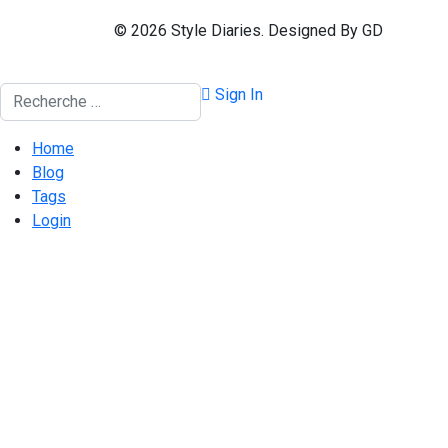
© 2026 Style Diaries. Designed By GD
Rechercher
Sign In
Home
Blog
Tags
Login