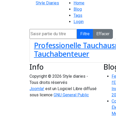
Style Diaries
Home
Blog
Tags
Login
Saisir partie du titre
Filtre
Effacer
Professionelle Tauchaus
Tauchabenteuer
Info
Blo
Copyright © 2026 Style diaries -
Fe
Tous droits réservés
l’
Joomla!
est un Logiciel Libre diffusé
In
sous licence
GNU General Public
2
Co
Él
Me