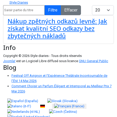
Style Diaries
Saisir partie du titre
Afficher #
Filtre
Effacer
Nákup zpětných odkazů levně: Jak
získat kvalitní SEO odkazy bez
zbytečných nákladů
Info
Copyright © 2026 Style diaries - Tous droits réservés
Joomla!
est un Logiciel Libre diffusé sous licence
GNU General Public
Blog
Festival Off Avignon et l’Expérience Théâtrale Incontournable de
l’Été
14 Mai 2026
Comment Choisir un Parfum Élégant et Intemporel au Meilleur Prix
7
Mai 2026
Sélectionnez votre langue