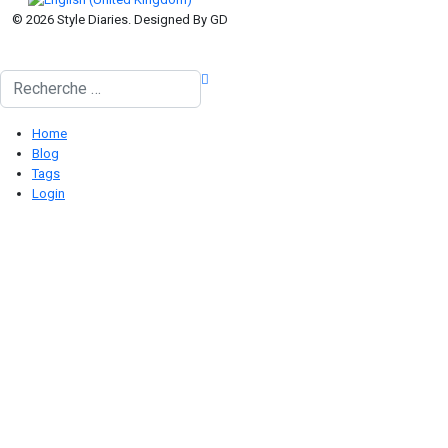
© 2026 Style Diaries. Designed By GD
Rechercher
Home
Blog
Tags
Login