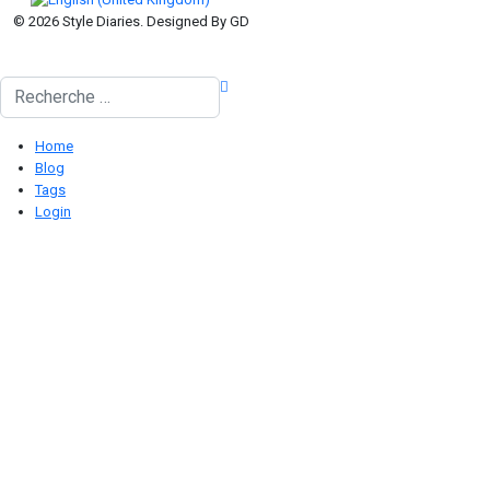
© 2026 Style Diaries. Designed By GD
Rechercher
Home
Blog
Tags
Login