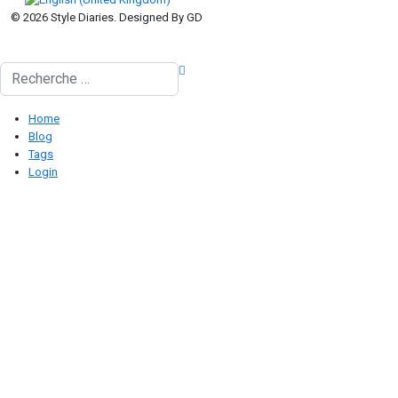
© 2026 Style Diaries. Designed By GD
Rechercher
Home
Blog
Tags
Login