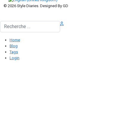
© 2026 Style Diaries. Designed By GD
Rechercher
Home
Blog
Tags
Login