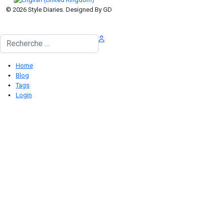
© 2026 Style Diaries. Designed By GD
Rechercher
Home
Blog
Tags
Login