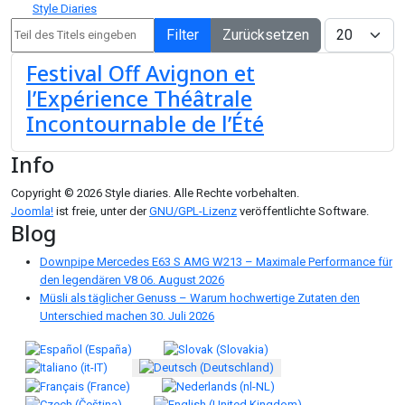
Style Diaries
Teil des Titels eingeben
Anzeige #
Filter
Zurücksetzen
Festival Off Avignon et
l’Expérience Théâtrale
Incontournable de l’Été
Info
Copyright © 2026 Style diaries. Alle Rechte vorbehalten.
Joomla!
ist freie, unter der
GNU/GPL-Lizenz
veröffentlichte Software.
Blog
Downpipe Mercedes E63 S AMG W213 – Maximale Performance für
den legendären V8
06. August 2026
Müsli als täglicher Genuss – Warum hochwertige Zutaten den
Unterschied machen
30. Juli 2026
Sprache auswählen