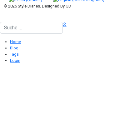
© 2026 Style Diaries. Designed By GD
Suchen
Home
Blog
Tags
Login