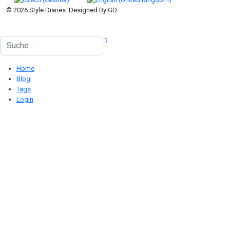
© 2026 Style Diaries. Designed By GD
Suchen
Home
Blog
Tags
Login