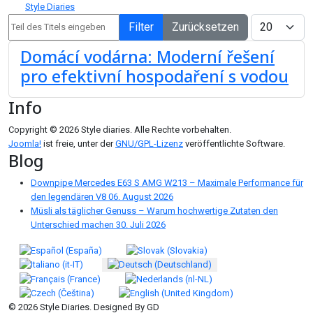
Style Diaries
Teil des Titels eingeben
Anzeige #
Filter
Zurücksetzen
Domácí vodárna: Moderní řešení
pro efektivní hospodaření s vodou
Info
Copyright © 2026 Style diaries. Alle Rechte vorbehalten.
Joomla!
ist freie, unter der
GNU/GPL-Lizenz
veröffentlichte Software.
Blog
Downpipe Mercedes E63 S AMG W213 – Maximale Performance für
den legendären V8
06. August 2026
Müsli als täglicher Genuss – Warum hochwertige Zutaten den
Unterschied machen
30. Juli 2026
Sprache auswählen
© 2026 Style Diaries. Designed By GD