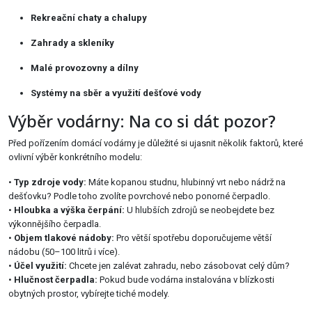
Rekreační chaty a chalupy
Zahrady a skleníky
Malé provozovny a dílny
Systémy na sběr a využití dešťové vody
Výběr vodárny: Na co si dát pozor?
Před pořízením domácí vodárny je důležité si ujasnit několik faktorů, které
ovlivní výběr konkrétního modelu:
•
Typ zdroje vody:
Máte kopanou studnu, hlubinný vrt nebo nádrž na
dešťovku? Podle toho zvolíte povrchové nebo ponorné čerpadlo.
•
Hloubka a výška čerpání:
U hlubších zdrojů se neobejdete bez
výkonnějšího čerpadla.
•
Objem tlakové nádoby:
Pro větší spotřebu doporučujeme větší
nádobu (50–100 litrů i více).
•
Účel využití:
Chcete jen zalévat zahradu, nebo zásobovat celý dům?
•
Hlučnost čerpadla:
Pokud bude vodárna instalována v blízkosti
obytných prostor, vybírejte tiché modely.