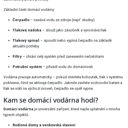
Základní části domácí vodárny:
Čerpadlo
– nasává vodu ze zdroje (např. studny)
Tlaková nádoba
– slouží jako zásobník a vyrovnává tlak
Tlakový spínač
– spouští nebo vypíná čerpadlo na základě
aktuální potřeby
Filtry
– chrání celý systém před zanesením nečistotami
Potrubní systém
– přivádí vodu do domácnosti
Vodárna pracuje automaticky – pokud otevřete kohoutek, tlak v systému
poklesne, čímž se aktivuje čerpadlo. Jakmile zavřete vodovodní baterii a
tlak se vrátí na výchozí úroveň, čerpadlo se opět vypne.
Kam se domácí vodárna hodí?
Domácí vodárna
je univerzální zařízení, které najde uplatnění v mnoha
typech objektů:
Rodinné domy a venkovská stavení