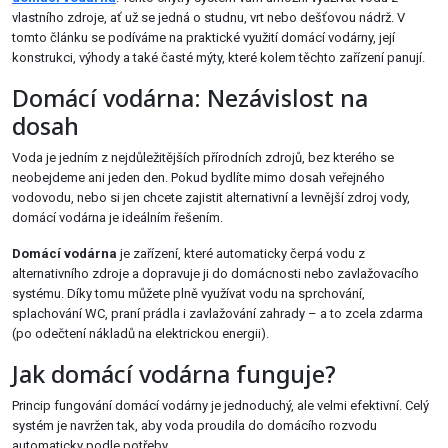
vlastního zdroje, ať už se jedná o studnu, vrt nebo dešťovou nádrž. V
tomto článku se podíváme na praktické využití domácí vodárny, její
konstrukci, výhody a také časté mýty, které kolem těchto zařízení panují.
Domácí vodárna: Nezávislost na
dosah
Voda je jedním z nejdůležitějších přírodních zdrojů, bez kterého se
neobejdeme ani jeden den. Pokud bydlíte mimo dosah veřejného
vodovodu, nebo si jen chcete zajistit alternativní a levnější zdroj vody,
domácí vodárna je ideálním řešením.
Domácí vodárna
je zařízení, které automaticky čerpá vodu z
alternativního zdroje a dopravuje ji do domácnosti nebo zavlažovacího
systému. Díky tomu můžete plně využívat vodu na sprchování,
splachování WC, praní prádla i zavlažování zahrady – a to zcela zdarma
(po odečtení nákladů na elektrickou energii).
Jak domácí vodárna funguje?
Princip fungování domácí vodárny je jednoduchý, ale velmi efektivní. Celý
systém je navržen tak, aby voda proudila do domácího rozvodu
automaticky podle potřeby.