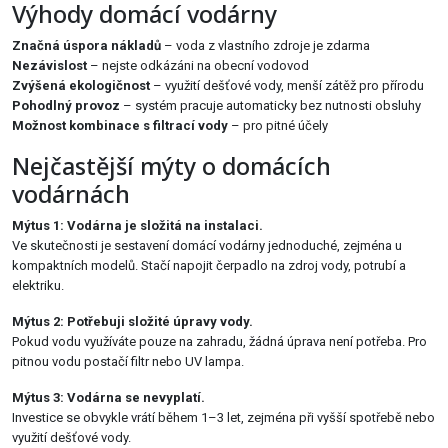
Výhody domácí vodárny
Značná úspora nákladů
– voda z vlastního zdroje je zdarma
Nezávislost
– nejste odkázáni na obecní vodovod
Zvýšená ekologičnost
– využití dešťové vody, menší zátěž pro přírodu
Pohodlný provoz
– systém pracuje automaticky bez nutnosti obsluhy
Možnost kombinace s filtrací vody
– pro pitné účely
Nejčastější mýty o domácích
vodárnách
Mýtus 1: Vodárna je složitá na instalaci.
Ve skutečnosti je sestavení domácí vodárny jednoduché, zejména u
kompaktních modelů. Stačí napojit čerpadlo na zdroj vody, potrubí a
elektriku.
Mýtus 2: Potřebuji složité úpravy vody.
Pokud vodu využíváte pouze na zahradu, žádná úprava není potřeba. Pro
pitnou vodu postačí filtr nebo UV lampa.
Mýtus 3: Vodárna se nevyplatí.
Investice se obvykle vrátí během 1–3 let, zejména při vyšší spotřebě nebo
využití dešťové vody.