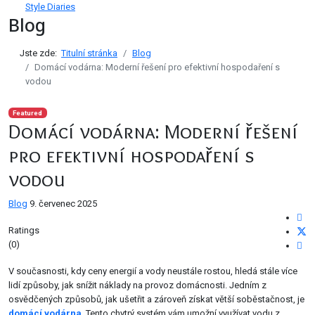
Style Diaries
Blog
Jste zde:
Titulní stránka
Blog
Domácí vodárna: Moderní řešení pro efektivní hospodaření s
vodou
Featured
Domácí vodárna: Moderní řešení
pro efektivní hospodaření s
vodou
Blog
9. červenec 2025
Ratings
(0)
V současnosti, kdy ceny energií a vody neustále rostou, hledá stále více
lidí způsoby, jak snížit náklady na provoz domácnosti. Jedním z
osvědčených způsobů, jak ušetřit a zároveň získat větší soběstačnost, je
domácí vodárna
. Tento chytrý systém vám umožní využívat vodu z