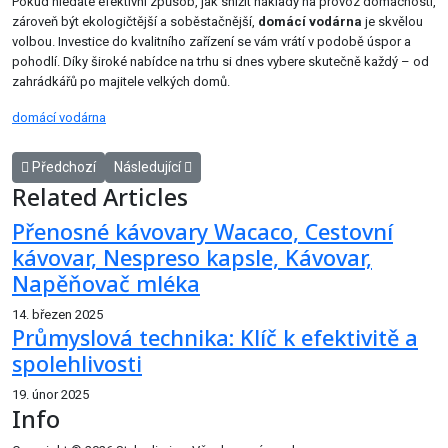
Pokud hledáte efektivní způsob, jak snížit náklady na provoz domácnosti,
zároveň být ekologičtější a soběstačnější,
domácí vodárna
je skvělou
volbou. Investice do kvalitního zařízení se vám vrátí v podobě úspor a
pohodlí. Díky široké nabídce na trhu si dnes vybere skutečně každý – od
zahrádkářů po majitele velkých domů.
domácí vodárna
Předchozí článek: Nákup zpětných odkazů levně: Jak získat kvalitn
Další článek: Omni Cook: Levnější chytrý hrnec jako
Předchozí
Následující
Related Articles
Přenosné kávovary Wacaco, Cestovní
kávovar, Nespreso kapsle, Kávovar,
Napěňovač mléka
14. březen 2025
Průmyslová technika: Klíč k efektivitě a
spolehlivosti
19. únor 2025
Info