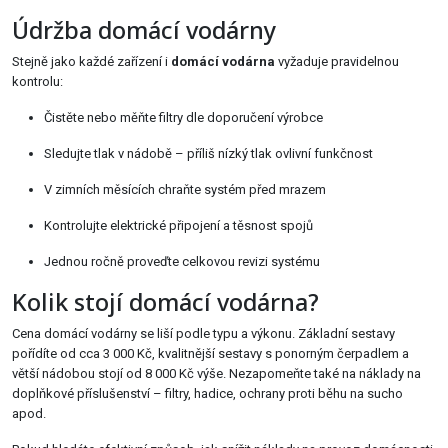
Údržba domácí vodárny
Stejně jako každé zařízení i
domácí vodárna
vyžaduje pravidelnou
kontrolu:
Čistěte nebo měňte filtry dle doporučení výrobce
Sledujte tlak v nádobě – příliš nízký tlak ovlivní funkčnost
V zimních měsících chraňte systém před mrazem
Kontrolujte elektrické připojení a těsnost spojů
Jednou ročně proveďte celkovou revizi systému
Kolik stojí domácí vodárna?
Cena domácí vodárny se liší podle typu a výkonu. Základní sestavy
pořídíte od cca 3 000 Kč, kvalitnější sestavy s ponorným čerpadlem a
větší nádobou stojí od 8 000 Kč výše. Nezapomeňte také na náklady na
doplňkové příslušenství – filtry, hadice, ochrany proti běhu na sucho
apod.