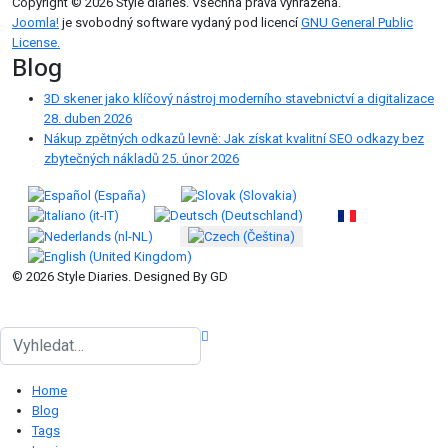
Copyright © 2026 Style diaries. Všechna práva vyhrazena.
Joomla!
je svobodný software vydaný pod licencí
GNU General Public
License.
Blog
3D skener jako klíčový nástroj moderního stavebnictví a digitalizace
28. duben 2026
Nákup zpětných odkazů levně: Jak získat kvalitní SEO odkazy bez
zbytečných nákladů
25. únor 2026
Zvolte jazyk
© 2026 Style Diaries. Designed By GD
Hledat
Home
Blog
Tags