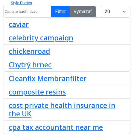
Style Diaries
Zadajte časť názvu
Zobrazené položky
Filter
Vymazať
caviar
celebrity campaign
chickenroad
Chytrý hrnec
Cleanfix Membranfilter
composite resins
cost private health insurance in
the UK
cpa tax accountant near me