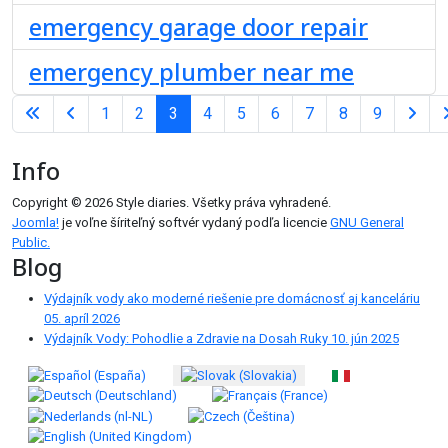
emergency garage door repair
emergency plumber near me
1
2
3
4
5
6
7
8
9
Strana 3 z 9
Info
Copyright © 2026 Style diaries. Všetky práva vyhradené.
Joomla!
je voľne šíriteľný softvér vydaný podľa licencie
GNU General
Public.
Blog
Výdajník vody ako moderné riešenie pre domácnosť aj kanceláriu
05. apríl 2026
Výdajník Vody: Pohodlie a Zdravie na Dosah Ruky
10. jún 2025
Vyberte váš jazyk