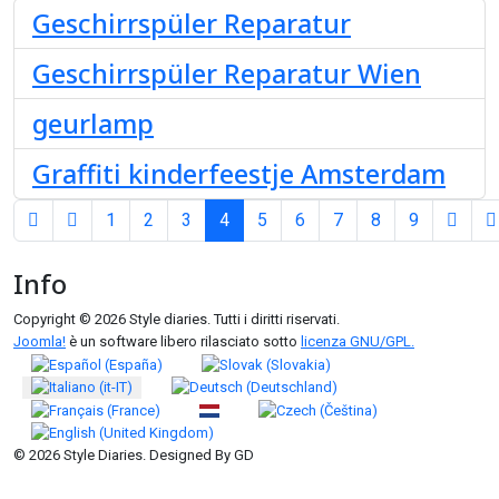
Geschirrspüler Reparatur
Geschirrspüler Reparatur Wien
geurlamp
Graffiti kinderfeestje Amsterdam
1
2
3
4
5
6
7
8
9
Pagina 4 di 9
Info
Copyright © 2026 Style diaries. Tutti i diritti riservati.
Joomla!
è un software libero rilasciato sotto
licenza GNU/GPL.
Seleziona la tua lingua
© 2026 Style Diaries. Designed By GD