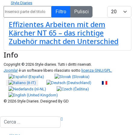
Style Diaries
Inserisci parte del titolo
Visualizza #
Filtro
Pulisci
Effizientes Arbeiten mit dem
Kärcher NT 65 – das richtige
Zubehör macht den Unterschied
Info
Copyright © 2026 Style diaries. Tutti i diritti riservati.
Joomla!
è un software libero rilasciato sotto
licenza GNU/GPL.
Seleziona la tua lingua
© 2026 Style Diaries. Designed By GD
Cerca