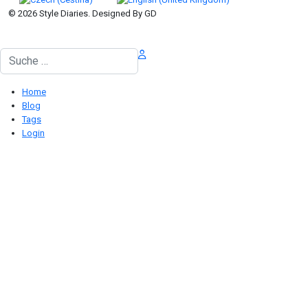
© 2026 Style Diaries. Designed By GD
Suchen
Home
Blog
Tags
Login