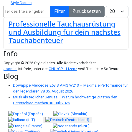
Style Diaries
Teil des Titels eingeben
Anzeige #
Filter
Zurücksetzen
Professionelle Tauchausrüstung
und Ausbildung für dein nächstes
Tauchabenteuer
Info
Copyright © 2026 Style diaries. Alle Rechte vorbehalten.
Joomla!
ist freie, unter der
GNU/GPL-Lizenz
veröffentlichte Software.
Blog
Downpipe Mercedes E63 S AMG W213 – Maximale Performance für
den legendären V8
06. August 2026
Müsli als täglicher Genuss – Warum hochwertige Zutaten den
Unterschied machen
30. Juli 2026
Sprache auswählen