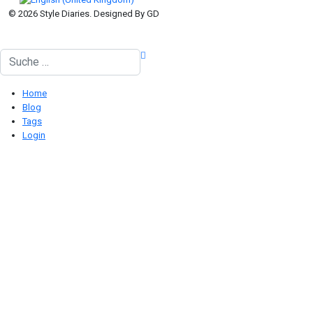
© 2026 Style Diaries. Designed By GD
Suchen
Home
Blog
Tags
Login