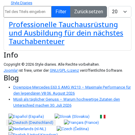
Style Diaries
Teil des Titels eingeben
Anzeige #
Filter
Zurücksetzen
Professionelle Tauchausrüstung
und Ausbildung für dein nächstes
Tauchabenteuer
Info
Copyright © 2026 Style diaries. Alle Rechte vorbehalten.
Joomla!
ist freie, unter der
GNU/GPL-Lizenz
veröffentlichte Software.
Blog
Downpipe Mercedes E63 S AMG W213 – Maximale Performance für
den legendären V8
06. August 2026
Müsli als täglicher Genuss – Warum hochwertige Zutaten den
Unterschied machen
30. Juli 2026
Sprache auswählen