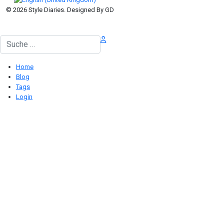
© 2026 Style Diaries. Designed By GD
Suchen
Home
Blog
Tags
Login