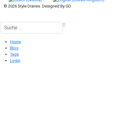
© 2026 Style Diaries. Designed By GD
Suchen
Home
Blog
Tags
Login