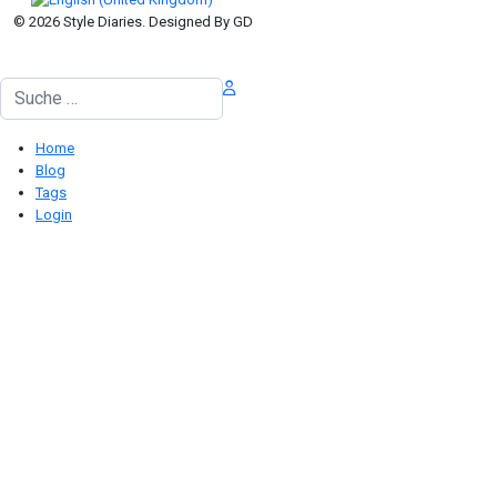
© 2026 Style Diaries. Designed By GD
Suchen
Home
Blog
Tags
Login