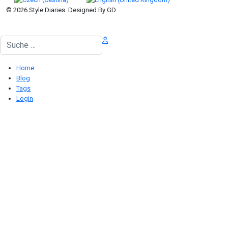
© 2026 Style Diaries. Designed By GD
Suchen
Home
Blog
Tags
Login