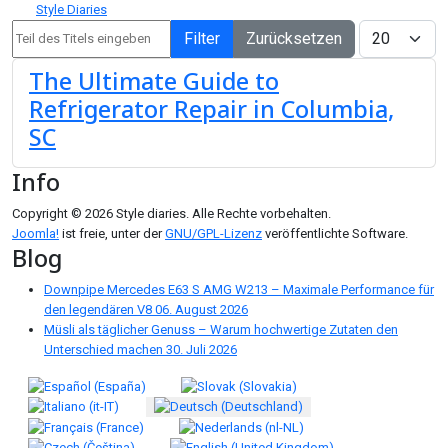
Style Diaries
Teil des Titels eingeben
Anzeige #
Filter
Zurücksetzen
The Ultimate Guide to
Refrigerator Repair in Columbia,
SC
Info
Copyright © 2026 Style diaries. Alle Rechte vorbehalten.
Joomla!
ist freie, unter der
GNU/GPL-Lizenz
veröffentlichte Software.
Blog
Downpipe Mercedes E63 S AMG W213 – Maximale Performance für
den legendären V8
06. August 2026
Müsli als täglicher Genuss – Warum hochwertige Zutaten den
Unterschied machen
30. Juli 2026
Sprache auswählen