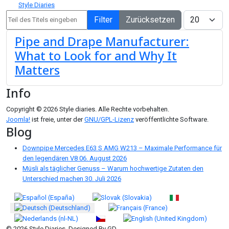
Style Diaries
Teil des Titels eingeben
Anzeige #
Filter
Zurücksetzen
Pipe and Drape Manufacturer:
What to Look for and Why It
Matters
Info
Copyright © 2026 Style diaries. Alle Rechte vorbehalten.
Joomla!
ist freie, unter der
GNU/GPL-Lizenz
veröffentlichte Software.
Blog
Downpipe Mercedes E63 S AMG W213 – Maximale Performance für
den legendären V8
06. August 2026
Müsli als täglicher Genuss – Warum hochwertige Zutaten den
Unterschied machen
30. Juli 2026
Sprache auswählen
© 2026 Style Diaries. Designed By GD