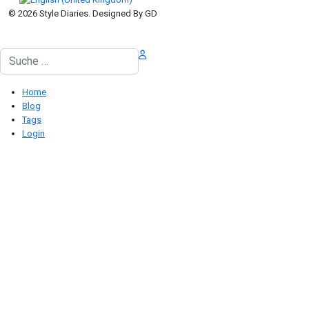
© 2026 Style Diaries. Designed By GD
Suchen
Home
Blog
Tags
Login