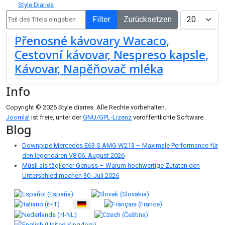
Style Diaries
Teil des Titels eingeben
Anzeige #
Filter
Zurücksetzen
Přenosné kávovary Wacaco,
Cestovní kávovar, Nespreso kapsle,
Kávovar, Napěňovač mléka
Info
Copyright © 2026 Style diaries. Alle Rechte vorbehalten.
Joomla!
ist freie, unter der
GNU/GPL-Lizenz
veröffentlichte Software.
Blog
Downpipe Mercedes E63 S AMG W213 – Maximale Performance für
den legendären V8
06. August 2026
Müsli als täglicher Genuss – Warum hochwertige Zutaten den
Unterschied machen
30. Juli 2026
Sprache auswählen