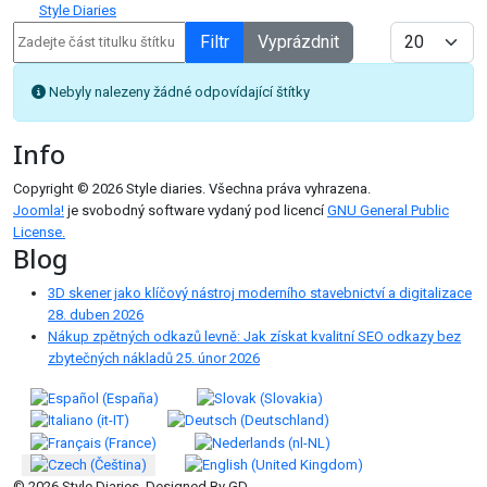
Style Diaries
Zadejte část titulku štítku
Počet zobrazen
Filtr
Vyprázdnit
Informace
Nebyly nalezeny žádné odpovídající štítky
Info
Copyright © 2026 Style diaries. Všechna práva vyhrazena.
Joomla!
je svobodný software vydaný pod licencí
GNU General Public
License.
Blog
3D skener jako klíčový nástroj moderního stavebnictví a digitalizace
28. duben 2026
Nákup zpětných odkazů levně: Jak získat kvalitní SEO odkazy bez
zbytečných nákladů
25. únor 2026
Zvolte jazyk
© 2026 Style Diaries. Designed By GD