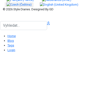
© 2026 Style Diaries. Designed By GD
Hledat
Home
Blog
Tags
Login