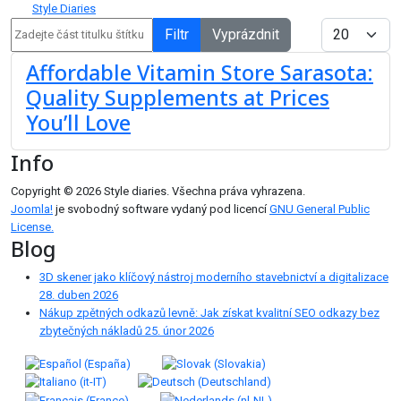
Style Diaries
Zadejte část titulku štítku
Počet zobrazen
Filtr
Vyprázdnit
Affordable Vitamin Store Sarasota:
Quality Supplements at Prices
You’ll Love
Info
Copyright © 2026 Style diaries. Všechna práva vyhrazena.
Joomla!
je svobodný software vydaný pod licencí
GNU General Public
License.
Blog
3D skener jako klíčový nástroj moderního stavebnictví a digitalizace
28. duben 2026
Nákup zpětných odkazů levně: Jak získat kvalitní SEO odkazy bez
zbytečných nákladů
25. únor 2026
Zvolte jazyk