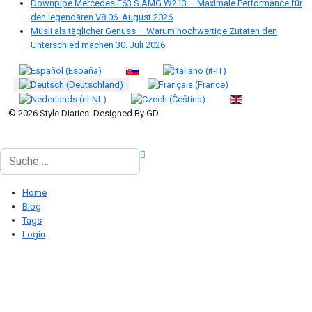
Downpipe Mercedes E63 S AMG W213 – Maximale Performance für
den legendären V8
06. August 2026
Müsli als täglicher Genuss – Warum hochwertige Zutaten den
Unterschied machen
30. Juli 2026
Sprache auswählen
© 2026 Style Diaries. Designed By GD
Suchen
Home
Blog
Tags
Login