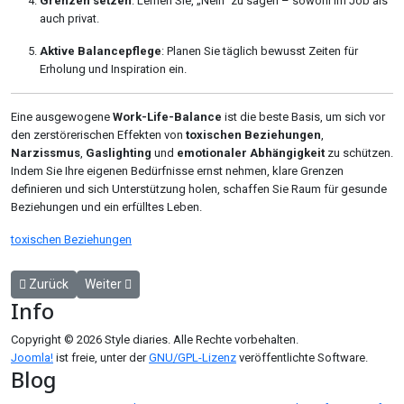
Grenzen setzen
: Lernen Sie, „Nein“ zu sagen – sowohl im Job als
auch privat.
Aktive Balancepflege
: Planen Sie täglich bewusst Zeiten für
Erholung und Inspiration ein.
Eine ausgewogene
Work-Life-Balance
ist die beste Basis, um sich vor
den zerstörerischen Effekten von
toxischen Beziehungen
,
Narzissmus
,
Gaslighting
und
emotionaler Abhängigkeit
zu schützen.
Indem Sie Ihre eigenen Bedürfnisse ernst nehmen, klare Grenzen
definieren und sich Unterstützung holen, schaffen Sie Raum für gesunde
Beziehungen und ein erfülltes Leben.
toxischen Beziehungen
Vorheriger Beitrag: Stressfrei umziehen mit professionellen Umzugs
Nächster Beitrag: Küchen-Spülbecken im Fokus: Materiali
Zurück
Weiter
Info
Copyright © 2026 Style diaries. Alle Rechte vorbehalten.
Joomla!
ist freie, unter der
GNU/GPL-Lizenz
veröffentlichte Software.
Blog