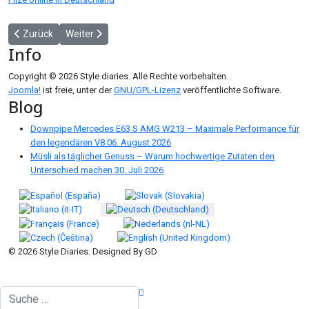
Vorheriger Beitrag: Effizientes Arbeiten mit dem Kärcher NT 65 – d
Nächster Beitrag: Erfolgreiches Onlinemarketing durch 
Zurück
Weiter
Info
Copyright © 2026 Style diaries. Alle Rechte vorbehalten.
Joomla!
ist freie, unter der
GNU/GPL-Lizenz
veröffentlichte Software.
Blog
Downpipe Mercedes E63 S AMG W213 – Maximale Performance für
den legendären V8
06. August 2026
Müsli als täglicher Genuss – Warum hochwertige Zutaten den
Unterschied machen
30. Juli 2026
Sprache auswählen
© 2026 Style Diaries. Designed By GD
Suchen